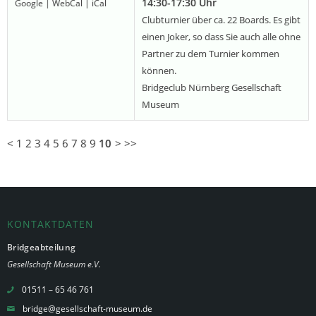
14:30-17:30 Uhr
Google
|
WebCal
|
iCal
Clubturnier über ca. 22 Boards. Es gibt
einen Joker, so dass Sie auch alle ohne
Partner zu dem Turnier kommen
können.
Bridgeclub Nürnberg Gesellschaft
Museum
<
1
2
3
4
5
6
7
8
9
10
>
>>
KONTAKTDATEN
Bridgeabteilung
Gesellschaft Museum e.V.
01511 – 65 46 761
bridge@gesellschaft-museum.de