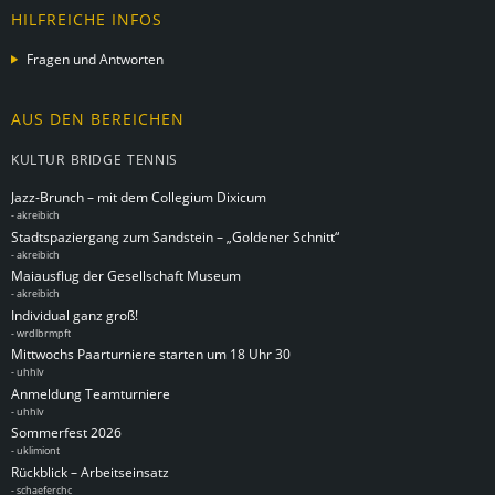
HILFREICHE INFOS
Fragen und Antworten
AUS DEN BEREICHEN
KULTUR
BRIDGE
TENNIS
Jazz-Brunch – mit dem Collegium Dixicum
-
akreibich
Stadtspaziergang zum Sandstein – „Goldener Schnitt“
-
akreibich
Maiausflug der Gesellschaft Museum
-
akreibich
Individual ganz groß!
-
wrdlbrmpft
Mittwochs Paarturniere starten um 18 Uhr 30
-
uhhlv
Anmeldung Teamturniere
-
uhhlv
Sommerfest 2026
-
uklimiont
Rückblick – Arbeitseinsatz
-
schaeferchc