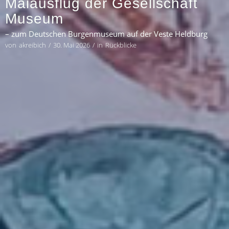
Maiausflug der Gesellschaft
Museum
– zum Deutschen Burgenmuseum auf der Veste Heldburg
von
akreibich
/
30. Mai 2026
/
in
Rückblicke