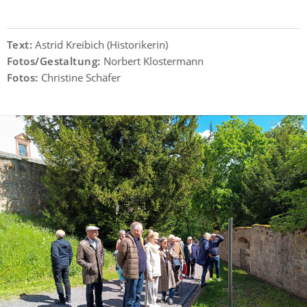
Text:
Astrid Kreibich (Historikerin)
Fotos/Gestaltung:
Norbert Klostermann
Fotos:
Christine Schäfer