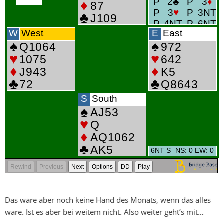
Das wäre aber noch keine Hand des Monats, wenn das alles
wäre. Ist es aber bei weitem nicht. Also weiter geht’s mit…