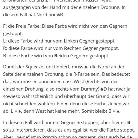
ausgegangen von der Hand mit der einzelnen Drohung. In
diesem Fall hat Nord nur ♣B.
F: die
F
reie Farbe: Diese Farbe wird nicht von den Gegnern
gestoppt.
L: diese Farbe wird nur vom
L
inken Gegner gestoppt.
R: diese Farbe wird nur vom
R
echten Gegner gestoppt.
B: diese Farbe wird von
B
eiden Gegnern gestoppt.
Damit der Squeeze funktioniert, muss ♣, die Farbe an der
Seite der einzelnen Drohung, die R-Farbe sein. Das bedeutet
das, wir müssen annehmen dass West (Rechts von der
einzelnen Drohung, also rechts vom Dummy) ♣D hat (war ja
sowieso wahrscheinlich und überhaupt der Grund, dass wir
nicht schneiden wollten). F = ♥, denn diese Farbe ziehen wir
ab. L = ♦, denn West hat keine mehr. Somit bleibt B = ♠.
In diesem Fall wird nur ein Gegner ♠ stoppen, aber hier ist
B
so zu interpretieren, dass es uns egal ist, wer die Farbe stoppt.
Aber „beide“ ist in Prinzip schon so gemeint, dass auch beide