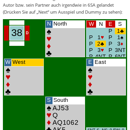
Autor bzw. sein Partner auch irgendwie in 6SA gelandet
(Drücken Sie auf „Next“ um Ausspiel und Dummy zu sehen):