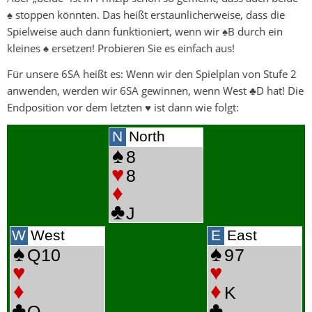
♠ stoppen könnten. Das heißt erstaunlicherweise, dass die
Spielweise auch dann funktioniert, wenn wir ♠B durch ein
kleines ♠ ersetzen! Probieren Sie es einfach aus!
Für unsere 6SA heißt es: Wenn wir den Spielplan von Stufe 2
anwenden, werden wir 6SA gewinnen, wenn West ♣D hat! Die
Endposition vor dem letzten ♥ ist dann wie folgt: