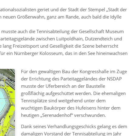
ionalsozialisten geriet und der Stadt der Stempel „Stadt der
em neuen Größenwahn, ganz am Rande, auch bald die Idylle
 so musste auch die Tennisabteilung der Gesellschaft Museum
Parteitagsgelände zwischen Luitpoldhain, Dutzendteich und
lang Freizeitsport und Geselligkeit die Szene beherrscht
 für ein Nürnberger Kolosseum, das in den See hineinwachsen
Für den gewaltigen Bau der Kongresshalle im Zuge
der Errichtung des Parteitaggeländes der NSDAP
musste der Uferbereich an der Baustelle
großflächig aufgeschüttet werden. Die ehemaligen
Tennisplätze sind weitgehend unter dem
wuchtigen Baukörper des Hufeisens hinter dem
heutigen „Serenadenhof“ verschwunden.
Dank seines Verhandlungsgeschicks gelang es dem
damaligen Vorstand der Tennisabteilung im Jahr