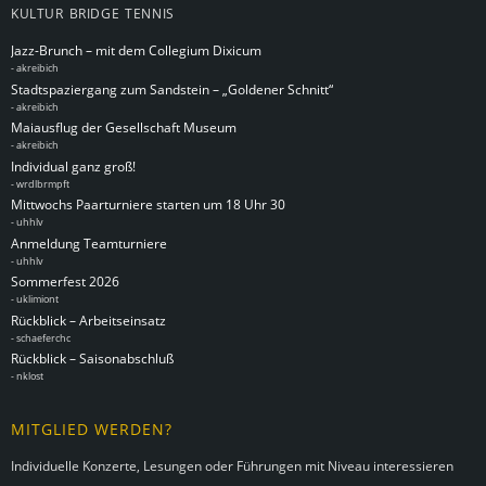
KULTUR
BRIDGE
TENNIS
Jazz-Brunch – mit dem Collegium Dixicum
-
akreibich
Stadtspaziergang zum Sandstein – „Goldener Schnitt“
-
akreibich
Maiausflug der Gesellschaft Museum
-
akreibich
Individual ganz groß!
-
wrdlbrmpft
Mittwochs Paarturniere starten um 18 Uhr 30
-
uhhlv
Anmeldung Teamturniere
-
uhhlv
Sommerfest 2026
-
uklimiont
Rückblick – Arbeitseinsatz
-
schaeferchc
Rückblick – Saisonabschluß
-
nklost
MITGLIED WERDEN?
Individuelle Konzerte, Lesungen oder Führungen mit Niveau interessieren