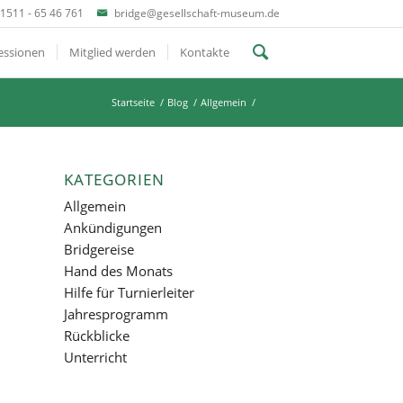
1511 - 65 46 761
bridge@gesellschaft-museum.de
essionen
Mitglied werden
Kontakte
Startseite
/
Blog
/
Allgemein
/
KATEGORIEN
Allgemein
Ankündigungen
Bridgereise
Hand des Monats
Hilfe für Turnierleiter
Jahresprogramm
Rückblicke
Unterricht