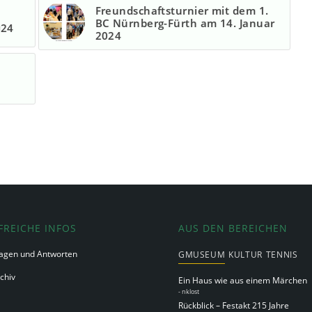
Freundschaftsturnier mit dem 1.
BC Nürnberg-Fürth am 14. Januar
024
2024
FREICHE INFOS
AUS DEN BEREICHEN
agen und Antworten
GMUSEUM
KULTUR
TENNIS
chiv
Ein Haus wie aus einem Märchen
-
nklost
Rückblick – Festakt 215 Jahre