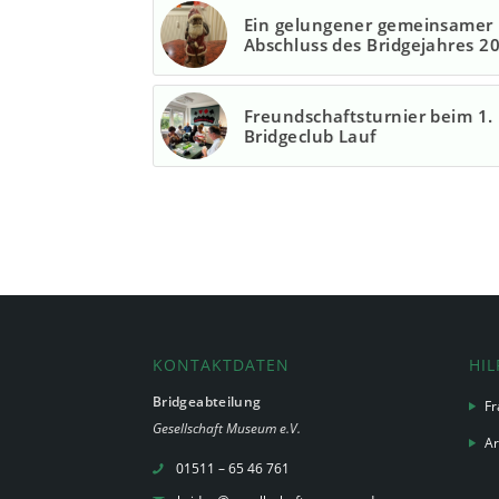
Ein gelungener gemeinsamer
Abschluss des Bridgejahres 2
Freundschaftsturnier beim 1.
Bridgeclub Lauf
KONTAKTDATEN
HIL
Bridgeabteilung
Fr
Gesellschaft Museum e.V.
Ar
01511 – 65 46 761