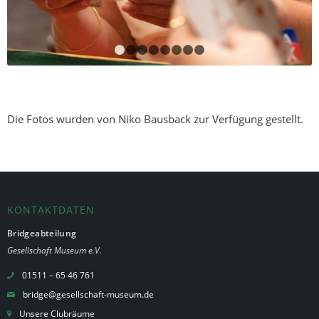
1
2
3
4
5
6
7
8
Die Fotos wurden von Niko Bausback zur Verfügung gestellt.
KONTAKTDATEN
Bridgeabteilung
Gesellschaft Museum e.V.
01511 – 65 46 761
bridge@gesellschaft-museum.de
Unsere Clubräume