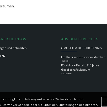
geräumen.
FREICHE INFOS
AUS DEN BEREICHEN
agen und Antworten
GMUSEUM
KULTUR
TENNIS
chiv
Ein Haus wie aus einem Märchen
-
nklost
Rückblick – Festakt 215 Jahre
Gesellschaft Museum
-
akreibich
 bestmögliche Erfahrung auf unserer Webseite zu bieten.
E
ies wir verwenden, oder sie unter den Einstellungen deaktivieren.
Im