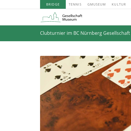
BRIDGE
TENNIS
GMUSEUM
KULTUR
Clubturnier im BC Nürnberg Gesellschaf