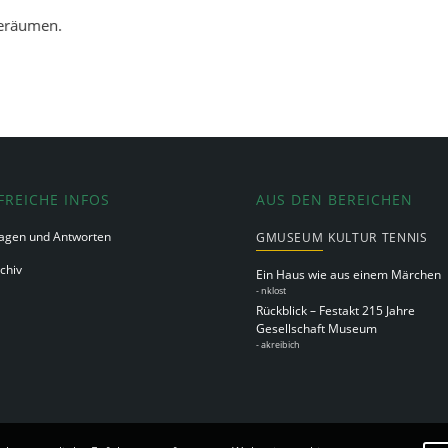
geräumen.
FREICHE INFOS
AUS DEN BEREICHEN
agen und Antworten
GMUSEUM
KULTUR
TENNIS
chiv
Ein Haus wie aus einem Märchen
-
nklost
Rückblick – Festakt 215 Jahre
Gesellschaft Museum
-
akreibich