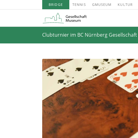
BRIDGE
TENNIS
GMUSEUM
KULTUR
Clubturnier im BC Nürnberg Gesellschaf