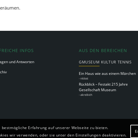
geräumen.
FREICHE INFOS
AUS DEN BEREICHEN
agen und Antworten
GMUSEUM
KULTUR
TENNIS
chiv
Ein Haus wie aus einem Märchen
-
nklost
Rückblick – Festakt 215 Jahre
Gesellschaft Museum
-
akreibich
 bestmögliche Erfahrung auf unserer Webseite zu bieten.
E
ies wir verwenden, oder sie unter den Einstellungen deaktivieren.
Im