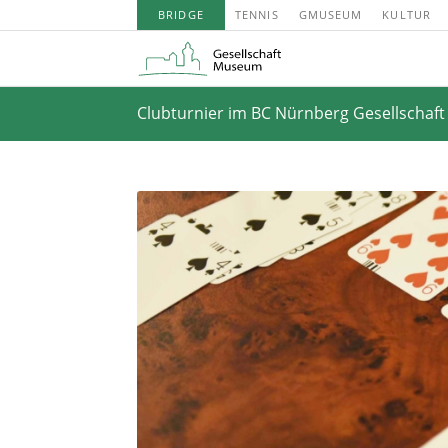
BRIDGE
TENNIS
GMUSEUM
KULTUR
Clubturnier im BC Nürnberg Gesellschaf