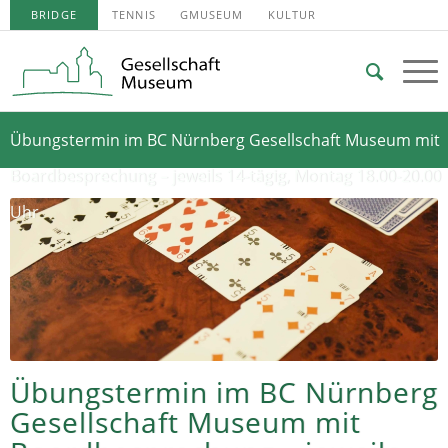
BRIDGE
TENNIS
GMUSEUM
KULTUR
Übungstermin im BC Nürnberg Gesellschaft Museum mit
Boardbesprechung – jeweils 14-tägig, Montag 18.00-20.00
Uhr
Übungstermin im BC Nürnberg
Gesellschaft Museum mit