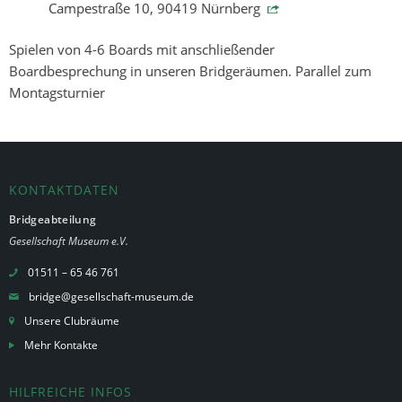
Campestraße 10, 90419 Nürnberg
Spielen von 4-6 Boards mit anschließender
Boardbesprechung in unseren Bridgeräumen. Parallel zum
Montagsturnier
KONTAKTDATEN
Bridgeabteilung
Gesellschaft Museum e.V.
01511 – 65 46 761
bridge@gesellschaft-museum.de
Unsere Clubräume
Mehr Kontakte
HILFREICHE INFOS