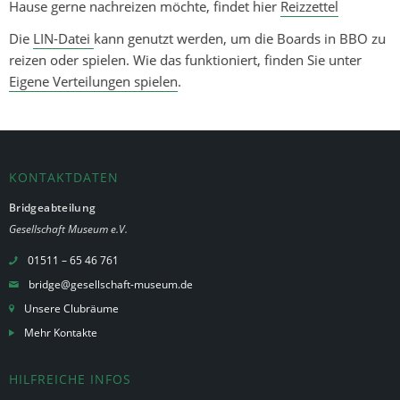
Hause gerne nachreizen möchte, findet hier
Reizzettel
Die
LIN-Datei
kann genutzt werden, um die Boards in BBO zu
reizen oder spielen. Wie das funktioniert, finden Sie unter
Eigene Verteilungen spielen
.
KONTAKTDATEN
Bridgeabteilung
Gesellschaft Museum e.V.
01511 – 65 46 761
bridge@gesellschaft-museum.de
Unsere Clubräume
Mehr Kontakte
HILFREICHE INFOS