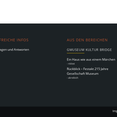
FREICHE INFOS
AUS DEN BEREICHEN
agen und Antworten
GMUSEUM
KULTUR
BRIDGE
Ein Haus wie aus einem Märchen
-
nklost
Rückblick – Festakt 215 Jahre
Gesellschaft Museum
-
akreibich
Im