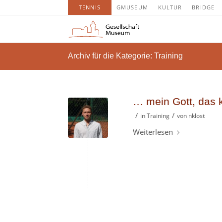
TENNIS
GMUSEUM
KULTUR
BRIDGE
Archiv für die Kategorie: Training
… mein Gott, das k
/
/
in
Training
von
nklost
Weiterlesen