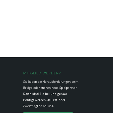
MITGLIED WERDEN?
Sie lieben die Herausforderungen beim
Bridge oder suchen neue Spielpartner.
Dann sind Sie bei uns genau
richtig!
Werden Sie Erst- oder
Zweitmitglied bei uns.