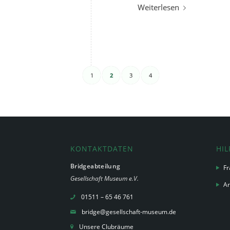
Weiterlesen
1
2
3
4
KONTAKTDATEN
HIL
Bridgeabteilung
Fr
Gesellschaft Museum e.V.
Ar
01511 – 65 46 761
bridge@gesellschaft-museum.de
Unsere Clubräume