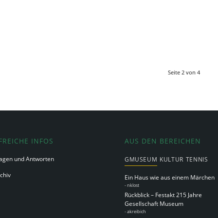
Seite 2 von 4
FREICHE INFOS
AUS DEN BEREICHEN
agen und Antworten
GMUSEUM
KULTUR
TENNIS
chiv
Ein Haus wie aus einem Märchen
-
nklost
Rückblick – Festakt 215 Jahre
Gesellschaft Museum
-
akreibich