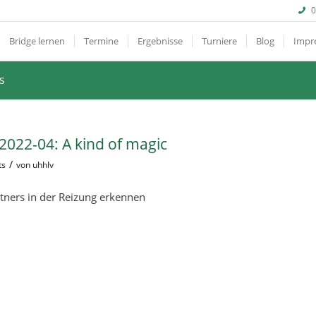
0
Bridge lernen
Termine
Ergebnisse
Turniere
Blog
Impr
s
022-04: A kind of magic
/
ts
von
uhhlv
tners in der Reizung erkennen