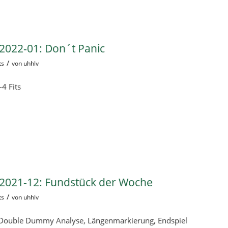
2022-01: Don´t Panic
/
ts
von
uhhlv
4 Fits
2021-12: Fundstück der Woche
/
ts
von
uhhlv
 Double Dummy Analyse, Längenmarkierung, Endspiel