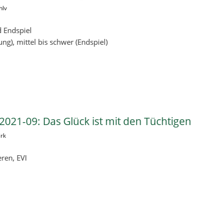
hlv
d Endspiel
ung), mittel bis schwer (Endspiel)
021-09: Das Glück ist mit den Tüchtigen
irk
ren, EVI